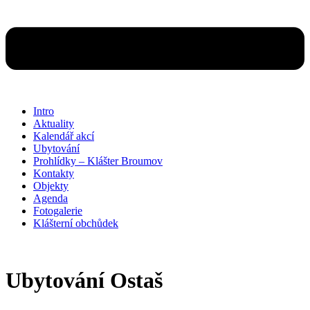
Intro
Aktuality
Kalendář akcí
Ubytování
Prohlídky – Klášter Broumov
Kontakty
Objekty
Agenda
Fotogalerie
Klášterní obchůdek
Ubytování Ostaš