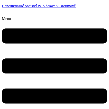
Benediktinské opatství sv. Václava v Broumově
Menu