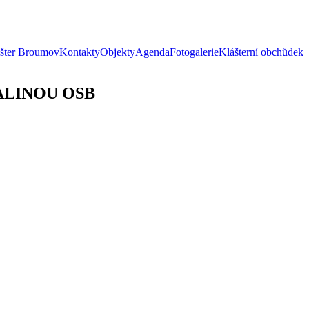
ášter Broumov
Kontakty
Objekty
Agenda
Fotogalerie
Klášterní obchůdek
ALINOU OSB