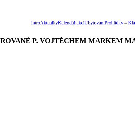
Intro
Aktuality
Kalendář akcí
Ubytování
Prohlídky – Kl
BROVANÉ P. VOJTĚCHEM MARKEM M